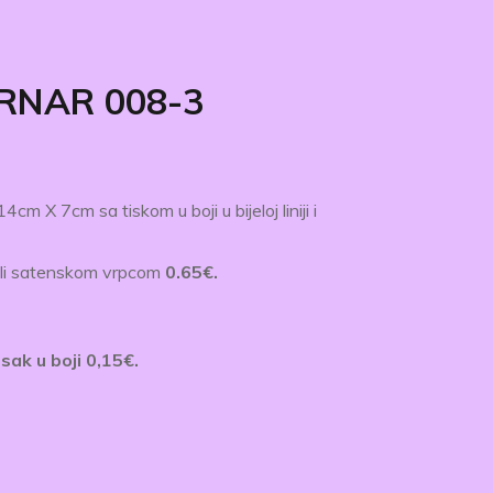
RNAR 008-3
m X 7​cm sa tiskom u boji u bijeloj liniji i
li satenskom vrpcom
0.65€.
ak u boji ​0,15€.