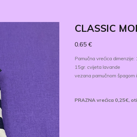
CLASSIC MO
0.65
€
Pamučna vrećica dimenzije: 14​c
15gr. cvijeta lavande
​vezana pamučnom špagom i
PRAZNA vrećica 0,25€, otis