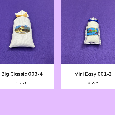
Big Classic 003-4
Mini Easy 001-2
0.75
€
0.55
€