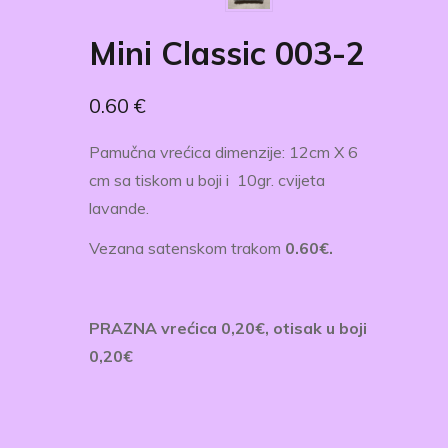
Mini Classic 003-2
0.60
€
​Pamučna vrećica dimenzije: 12​cm X 6​
cm sa tiskom u boji i
10gr. cvijeta
lavande.
Vezana satenskom trakom
0.60€.
​​PRAZNA vrećica 0,20€, otisak u boji
0,20€