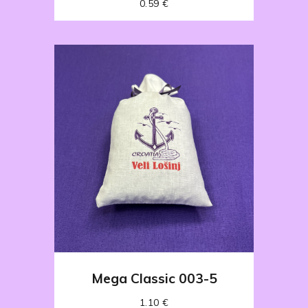
0.59
€
Mega Classic 003-5
1.10
€