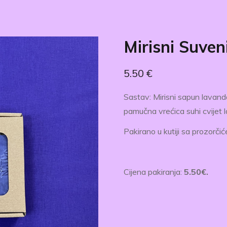
Mirisni Suven
5.50
€
Sastav: Mirisni sapun lavanda
p
amučna vrećica suhi cvijet 
Pakirano u kutiji sa prozorči
Cijena pakiranja:
5.50€.