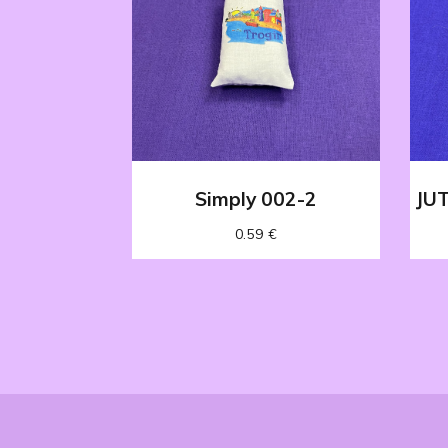
Simply 002-2
JU
0.59
€