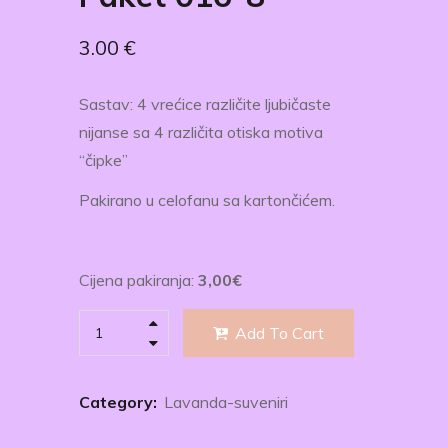
3.00
€
Sastav: 4 vrećice različite ljubičaste
nijanse sa 4 različita otiska motiva
“čipke”
Pakirano u celofanu sa kartončićem.
Cijena pakiranja:
3,00
€
Add To Cart
Category:
Lavanda-suveniri