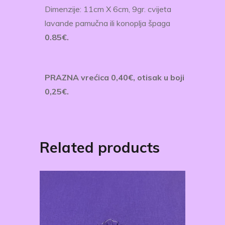
Dimenzije: ​11​cm X 6​cm, 9gr. cvijeta
lavande pamučna ili konoplja špaga
0.85€.
PRAZNA vrećica ​0,40€, otisak u boji
​0,25€.
Related products